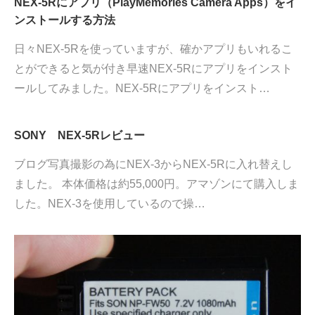
NEX-5Rにアプリ（PlayMemories Camera Apps）をイ
ンストールする方法
日々NEX-5Rを使っていますが、確かアプリもいれるこ
とができると気が付き早速NEX-5Rにアプリをインスト
ールしてみました。NEX-5Rにアプリをインスト…
SONY NEX-5Rレビュー
ブログ写真撮影の為にNEX-3からNEX-5Rに入れ替えし
ました。 本体価格は約55,000円。アマゾンにて購入しま
した。NEX-3を使用しているので操…